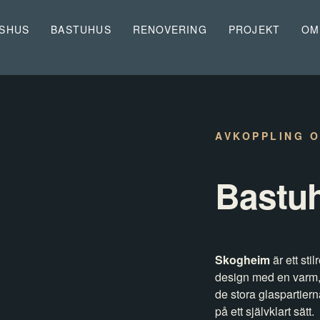
LSHUS
BASTUHUS
RENOVERING
PROJEKT
OM
AVKOPPLING 
Bastu
Skogheim
är ett st
design med en varm, 
de stora glaspartier
på ett självklart sätt.