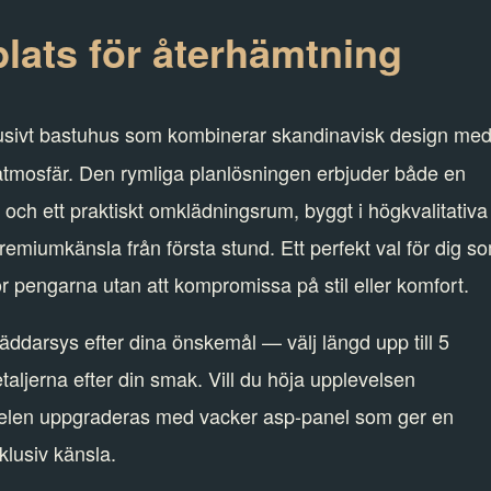
plats för återhämtning
lusivt bastuhus som kombinerar skandinavisk design me
atmosfär. Den rymliga planlösningen erbjuder både en
och ett praktiskt omklädningsrum, byggt i högkvalitativa
remiumkänsla från första stund. Ett perfekt val för dig s
ör pengarna utan att kompromissa på stil eller komfort.
äddarsys efter dina önskemål — välj längd upp till 5
aljerna efter din smak. Vill du höja upplevelsen
udelen uppgraderas med vacker asp‑panel som ger en
klusiv känsla.