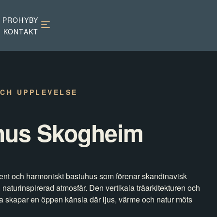
 PROHYBY
KONTAKT
OCH UPPLEVELSE
hus Skogheim
ilrent och harmoniskt bastuhus som förenar skandinavisk
naturinspirerad atmosfär. Den vertikala träarkitekturen och
na skapar en öppen känsla där ljus, värme och natur möts