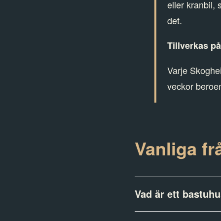
eller kranbil,
det.
Tillverkas p
Varje Skoghei
veckor beroe
Vanliga f
Vad är ett bastuh