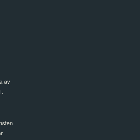
a av
l.
omsten
ar