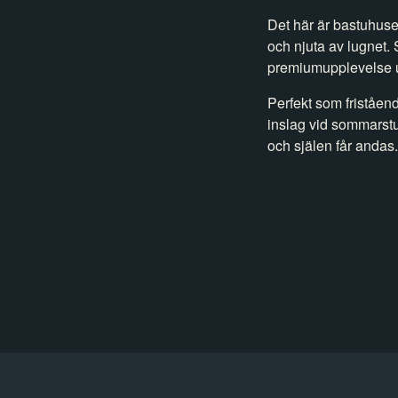
Det här är bastuhuset
och njuta av lugnet.
premiumupplevelse ut
Perfekt som friståend
inslag vid sommarstu
och själen får andas