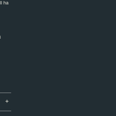
ll ha
8