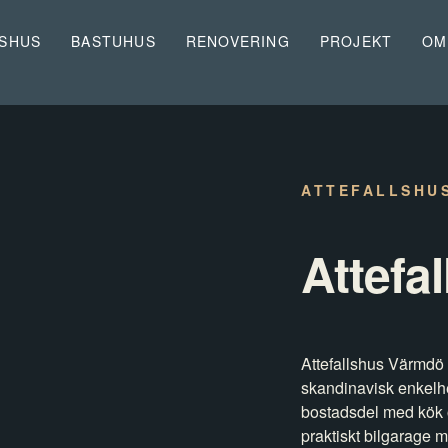
LSHUS
BASTUHUS
RENOVERING
PROJEKT
OM
ATTEFALLSHU
Attefa
Attefallshus Värmdö ä
skandinavisk enkelh
bostadsdel med kök 
praktiskt bilgarage 