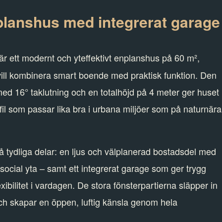
lanshus med integrerat garage
är ett modernt och yteffektivt enplanshus på 60 m²,
vill kombinera smart boende med praktisk funktion. Den
 med 16° taklutning och en totalhöjd på 4 meter ger huset
ofil som passar lika bra i urbana miljöer som på naturnära
vå tydliga delar: en ljus och välplanerad bostadsdel med
ocial yta – samt ett integrerat garage som ger trygg
exibilitet i vardagen. De stora fönsterpartierna släpper in
och skapar en öppen, luftig känsla genom hela