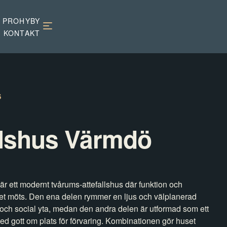
 PROHYBY
KONTAKT
S
llshus Värmdö
r ett modernt två­rums‑attefallshus där funktion och
et möts. Den ena delen rymmer en ljus och välplanerad
och social yta, medan den andra delen är utformad som ett
med gott om plats för förvaring. Kombinationen gör huset