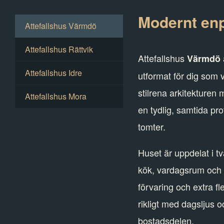
Modernt enp
Attefallshus Värmdö
Attefallshus Rättvik
Attefallshus
Värmdö
Attefallshus Idre
utformat för dig som 
stilrena arkitekturen
Attefallshus Mora
en tydlig, samtida pr
tomter.
Huset är uppdelat i t
kök, vardagsrum och s
förvaring och extra fl
rikligt med dagsljus 
bostadsdelen.