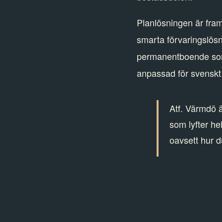
Planlösningen är fra
smarta förvaringslösn
permanentboende som f
anpassad för svenskt 
Atf. Värmdö är
som lyfter he
oavsett hur d