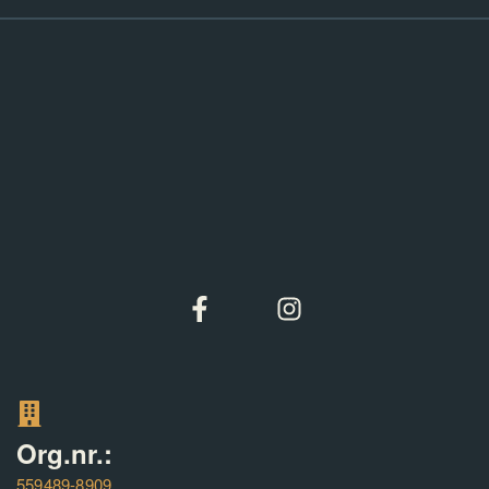
Org.nr.:
559489-8909